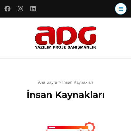
ADG
ADG Yazılım
Yazılım
Proje
Danışmanlık
Ana Sayfa
>
İnsan Kaynakları
İnsan Kaynakları